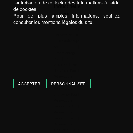
l'autorisation de collecter des informations à l'aide
industrielle,
de cookies.
à savoir : …
Pour de plus amples informations, veuillez
consulter les mentions légales du site.
Mots-clé :
Couverture 64
|
Couverture Pau
|
Désamiantage
64
|
Désamiantage
Pau
|
Pose de
vélux 64
|
Pose
de vélux Pau
|
Rénovation
charpente 64
|
ACCEPTER
PERSONNALISER
Rénovation
charpente Pau
|
Rénovation
toiture 64
|
Rénovation
toiture Pau
|
Rénovation
zinguerie 64
|