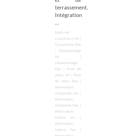
terrassement.
Intégration
…
Mots-clé :
Couverture 64
|
Couverture Pau
|
Désamiantage
64
|
Désamiantage
Pau
|
Pose de
vélux 64
|
Pose
de vélux Pau
|
Rénovation
charpente 64
|
Rénovation
charpente Pau
|
Rénovation
toiture 64
|
Rénovation
toiture Pau
|
Rénovation