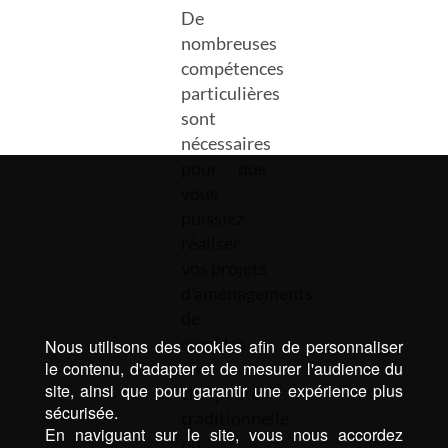
De
nombreuses
compétences
particulières
sont
nécessaires
pour que
vous
puissiez
réaliser
vos projets
d’aménagements
de
combles
Nous utilisons des cookies afin de personnaliser
le contenu, d'adapter et de mesurer l'audience du
en
site, ainsi que pour garantir une expérience plus
charpente
sécurisée.
traditionnelle
En naviguant sur le site, vous nous accordez
ou