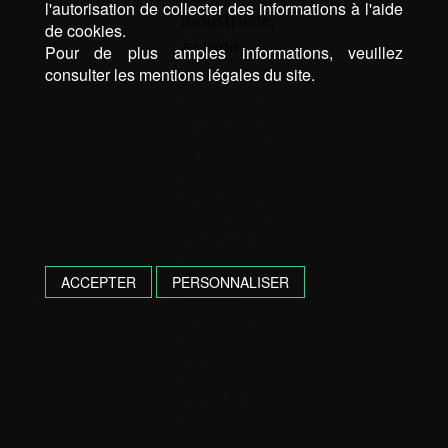
l'autorisation de collecter des informations à l'aide
industrielle,
de cookies.
à savoir : …
Pour de plus amples informations, veuillez
consulter les mentions légales du site.
Mots-clé :
Couverture 64
|
Couverture Pau
|
Désamiantage
64
|
Désamiantage
Pau
|
Pose de
vélux 64
|
Pose
de vélux Pau
|
Rénovation
charpente 64
|
ACCEPTER
PERSONNALISER
Rénovation
charpente Pau
|
Rénovation
toiture 64
|
Rénovation
toiture Pau
|
Rénovation
zinguerie 64
|