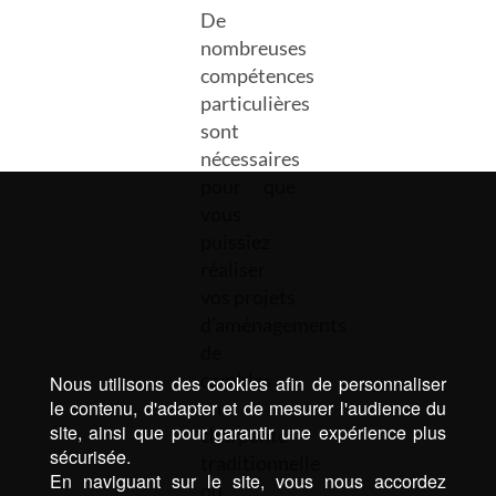
De
nombreuses
compétences
particulières
sont
nécessaires
pour que
vous
puissiez
réaliser
vos projets
d’aménagements
de
combles
Nous utilisons des cookies afin de personnaliser
le contenu, d'adapter et de mesurer l'audience du
en
site, ainsi que pour garantir une expérience plus
charpente
sécurisée.
traditionnelle
En naviguant sur le site, vous nous accordez
ou