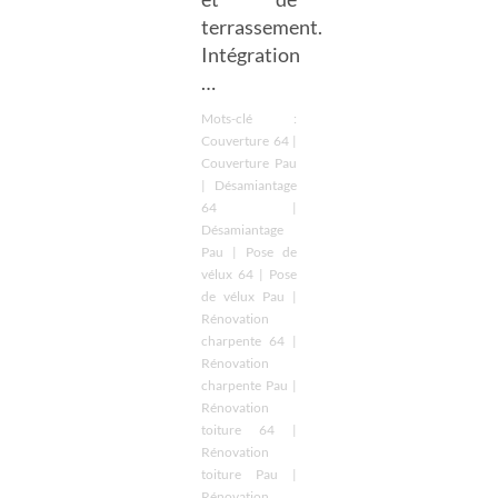
terrassement.
Intégration
…
Mots-clé :
Couverture 64
|
Couverture Pau
|
Désamiantage
64
|
Désamiantage
Pau
|
Pose de
vélux 64
|
Pose
de vélux Pau
|
Rénovation
charpente 64
|
Rénovation
charpente Pau
|
Rénovation
toiture 64
|
Rénovation
toiture Pau
|
Rénovation